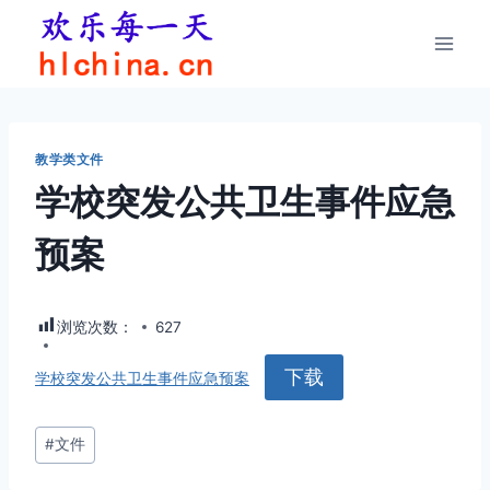
跳
到
内
容
教学类文件
学校突发公共卫生事件应急
预案
浏览次数：
627
下载
学校突发公共卫生事件应急预案
文
#
文件
章