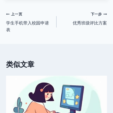
标
签：
文
上一页
下一步
学生手机带入校园申请
优秀班级评比方案
章
表
导
航
类似文章