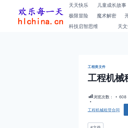
跳
天天快乐
儿童成长故事
到
极限冒险
魔术解密
内
科技启智思维
天文
容
工程类文件
工程机械
浏览次数：
608
工程机械租赁合同
文
#
文件