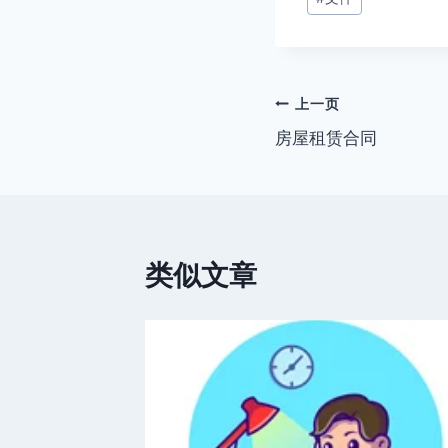
章
标
签：
文
上一页
房屋租赁合同
章
导
航
类似文章