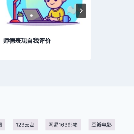
师德表现自我评价
小学四
国
123云盘
网易163邮箱
豆瓣电影