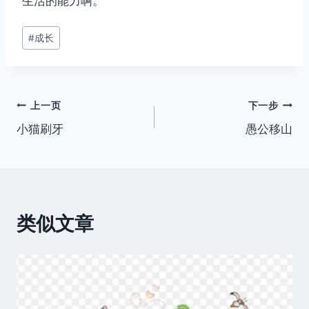
生活的能力啊。
文
#
成长
章
标
签：
文
上一页
下一步
小猫刷牙
愚公移山
章
导
航
类似文章