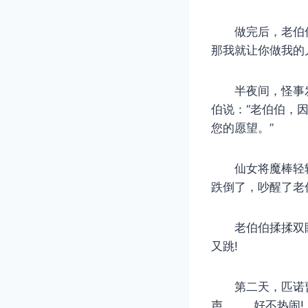
做完后，老伯伯对
那我就让你做我的儿
半夜间，怪事发
伯说：“老伯伯，
您的愿望。”
仙女将魔棒轻轻
跌倒了，吵醒了老
老伯伯揉揉双眼
又跳!
第二天，匹诺曹
声……，好不热闹!