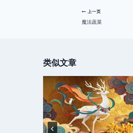
签：
文
上一页
魔法蔬菜
章
导
航
类似文章