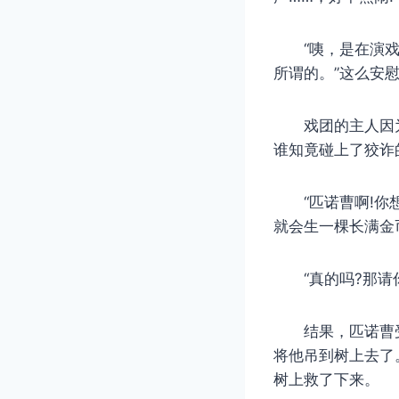
“咦，是在演戏呢
所谓的。”这么安
戏团的主人因为
谁知竟碰上了狡诈的
“匹诺曹啊!你想
就会生一棵长满金币
“真的吗?那请你
结果，匹诺曹受
将他吊到树上去了
树上救了下来。