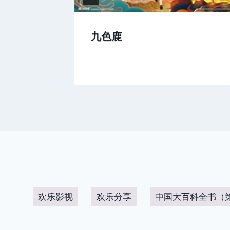
中医用玉
九色鹿
事
欢乐影视
欢乐分享
中国大百科全书（