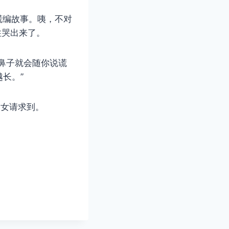
谎编故事。咦，不对
住哭出来了。
鼻子就会随你说谎
长。”
女请求到。