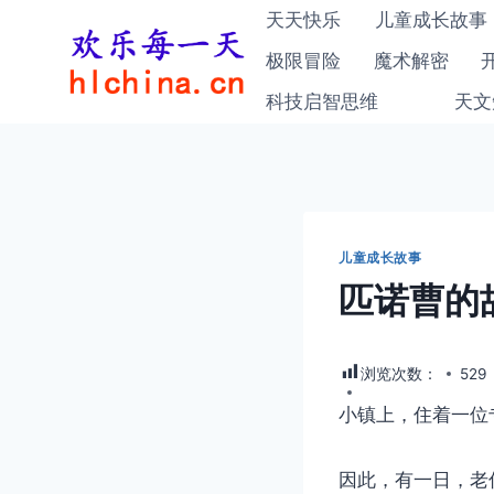
跳
天天快乐
儿童成长故事
到
极限冒险
魔术解密
内
科技启智思维
天文
容
儿童成长故事
匹诺曹的
浏览次数：
529
小镇上，住着一位
因此，有一日，老