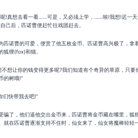
!真想去看一看……可是，又必须上学，……唉!我想!迟一
慰自己后，匹诺曹便赶忙往戏团赶去。
匹诺曹的可爱，便赏了他五枚金币。匹诺曹高兴极了，拿
狐狸(fox)和猫。
不想让你的钱变得更多呢?我们知道有个奇异的草原，只要
的树哦!”
们快带我去吧!”
骗了，他们逼他交出金币来，匹诺曹将金币藏在嘴里，狐
。就在匹诺曹逐渐支持不住时，仙女来了，仙女将魔棒轻轻