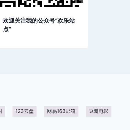
欢迎关注我的公众号“欢乐站
小乌龟
点”
国
123云盘
网易163邮箱
豆瓣电影