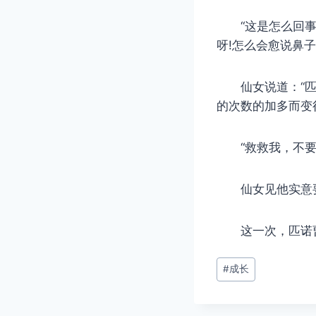
“这是怎么回事?
呀!怎么会愈说鼻
仙女说道：“匹诺
的次数的加多而变
“救救我，不要再
仙女见他实意要
这一次，匹诺曹
文
#
成长
章
标