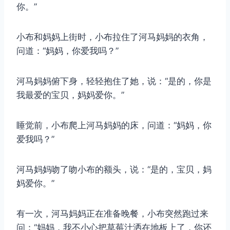
你。”
小布和妈妈上街时，小布拉住了河马妈妈的衣角，
问道：“妈妈，你爱我吗？”
河马妈妈俯下身，轻轻抱住了她，说：“是的，你是
我最爱的宝贝，妈妈爱你。”
睡觉前，小布爬上河马妈妈的床，问道：“妈妈，你
爱我吗？”
河马妈妈吻了吻小布的额头，说：“是的，宝贝，妈
妈爱你。”
有一次，河马妈妈正在准备晚餐，小布突然跑过来
问：“妈妈，我不小心把草莓汁洒在地板上了，你还