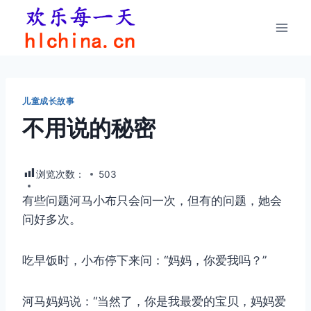
跳
到
内
容
儿童成长故事
不用说的秘密
浏览次数：
503
有些问题河马小布只会问一次，但有的问题，她会
问好多次。
吃早饭时，小布停下来问：“妈妈，你爱我吗？”
河马妈妈说：“当然了，你是我最爱的宝贝，妈妈爱