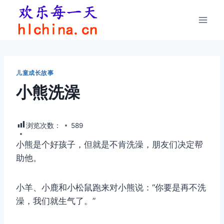
跳
到
内
容
儿童成长故事
小熊洗澡
浏览次数：
589
小熊是个好孩子，但就是不肯洗澡，朋友们决定帮
助他。
小羊、小鹿和小松鼠跑来对小熊说：“你要是再不洗
澡，我们就生气了。”