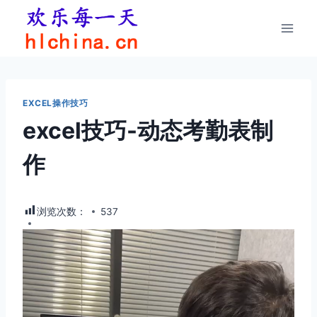
跳
到
内
容
EXCEL操作技巧
excel技巧-动态考勤表制
作
浏览次数：
537