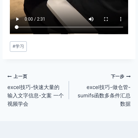
文
#
学习
章
标
签：
文
上一页
下一步
excel技巧-快速大量的
excel技巧-做仓管-
章
输入文字信息-文案 一个
sumifs函数多条件汇总
导
视频学会
数据
航