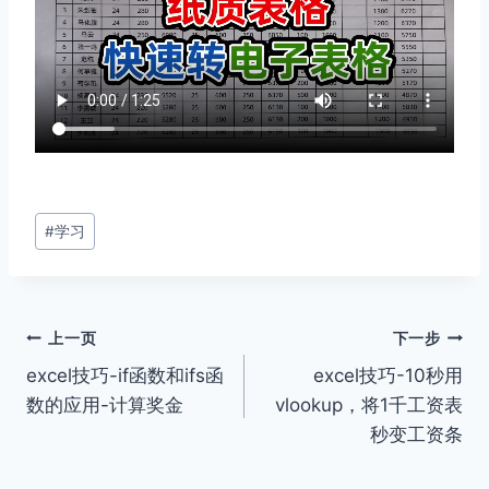
文
#
学习
章
标
签：
文
上一页
下一步
excel技巧-if函数和ifs函
excel技巧-10秒用
章
数的应用-计算奖金
vlookup，将1千工资表
导
秒变工资条
航