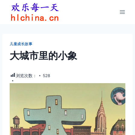
跳
到
内
容
儿童成长故事
大城市里的小象
浏览次数：
528