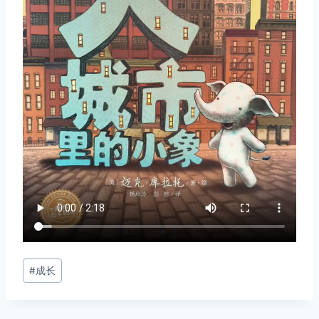
文
#
成长
章
标