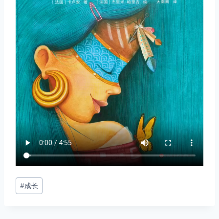
文
#
成长
章
标