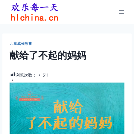
跳
到
内
容
儿童成长故事
献给了不起的妈妈
浏览次数：
511