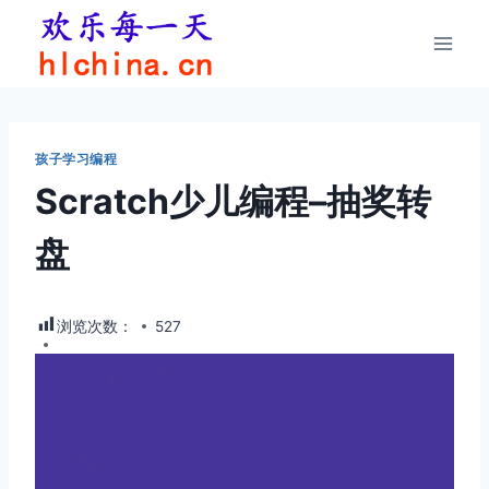
跳
到
内
容
孩子学习编程
Scratch少儿编程–抽奖转
盘
浏览次数：
527