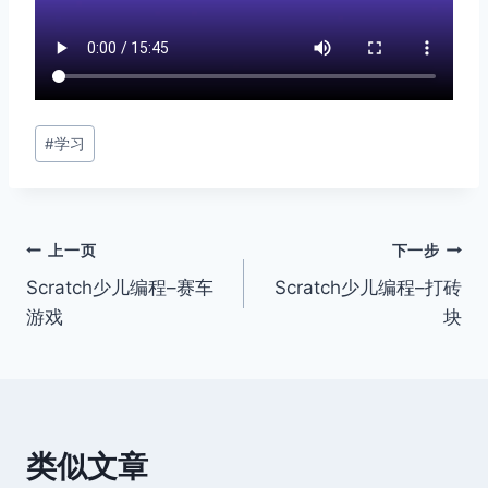
文
#
学习
章
标
签：
文
上一页
下一步
Scratch少儿编程–赛车
Scratch少儿编程–打砖
章
游戏
块
导
航
类似文章