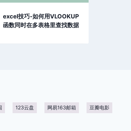
excel技巧-如何用VLOOKUP
蛙泳有
函数同时在多表格里查找数据
宽蹬腿
国
123云盘
网易163邮箱
豆瓣电影