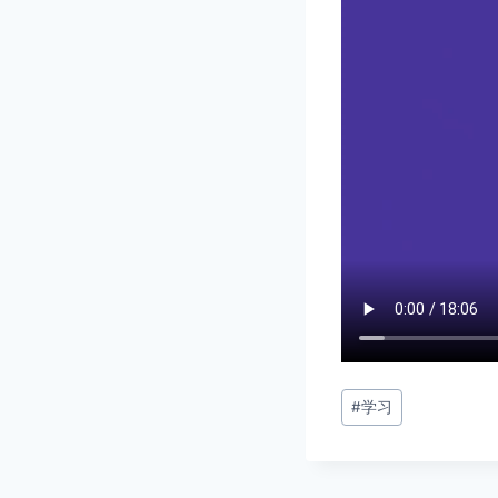
文
#
学习
章
标
签：