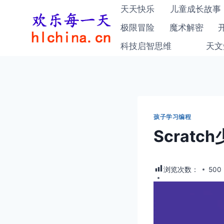
跳
天天快乐
儿童成长故事
到
极限冒险
魔术解密
内
科技启智思维
天文
容
孩子学习编程
Scrat
浏览次数：
500