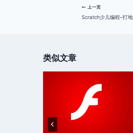
文
上一页
Scratch少儿编程–打
章
导
航
类似文章