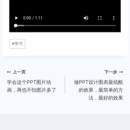
文
#
学习
章
标
签：
文
上一页
下一步
学会这个PPT图片动
做PPT设计图表最炫酷
章
画，再也不怕图片多了
的效果，最简单的方
导
法，最好的效果
航