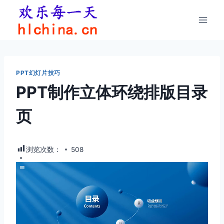
跳
到
内
容
PPT幻灯片技巧
PPT制作立体环绕排版目录
页
浏览次数：
508