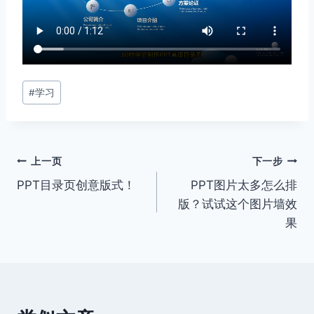
文
#
学习
章
标
签：
文
上一页
下一步
PPT目录页创意版式！
PPT图片太多怎么排
章
版？试试这个图片墙效
导
果
航