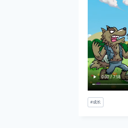
文
#
成长
章
标
签：