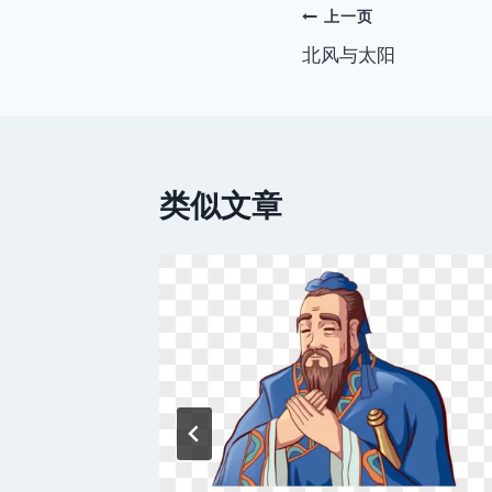
文
上一页
北风与太阳
章
导
航
类似文章