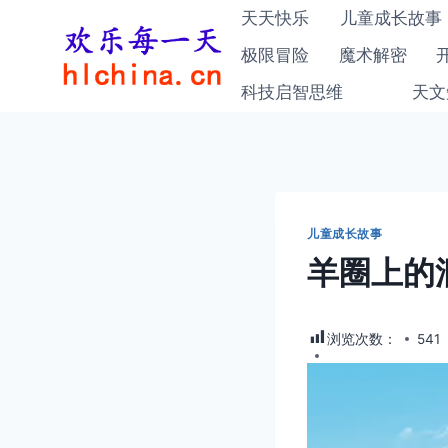
跳
天天快乐
儿童成长故事
到
极限冒险
魔术解密
内
科技启智思维
天文
容
儿童成长故事
羊圈上的
浏览次数：
541