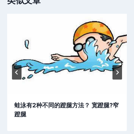
类似文章
蛙泳有2种不同的蹬腿方法？ 宽蹬腿?窄
蹬腿