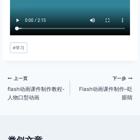
文
#
学习
章
标
签：
文
上一页
下一步
flash动画课件制作教程-
Flash动画课件制作–眨
章
人物口型动画
眼睛
导
航