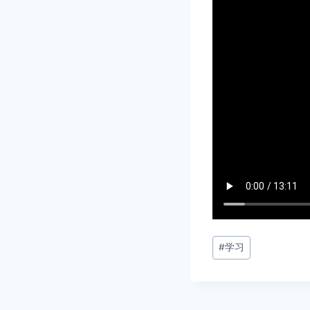
文
#
学习
章
标
签：