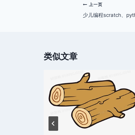
文
上一页
少儿编程scratch、p
章
导
航
类似文章