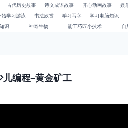
古代历史故事
诗文成语故事
开心动画故事
娱
开始学习游泳
书法欣赏
学习写字
学习电脑知识
知识
神奇生物
能工巧匠小技术
自
ch少儿编程–黄金矿工