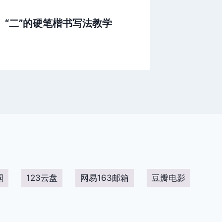
“二”的硬笔楷书写法教学
书法练字
手写硬
国
123云盘
网易163邮箱
豆瓣电影