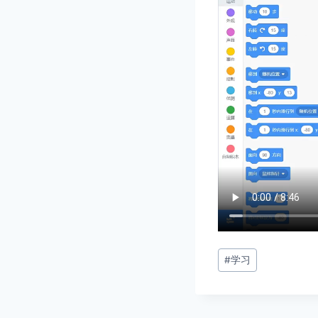
文
#
学习
章
标
签：