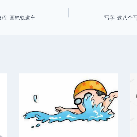
门教程–画笔轨道车
写字-这八个