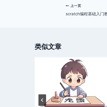
文
上一页
scratch编程基础入
章
导
航
类似文章