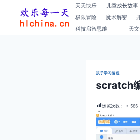
跳
天天快乐
儿童成长故事
到
极限冒险
魔术解密
内
科技启智思维
天文
容
孩子学习编程
scrat
浏览次数：
586