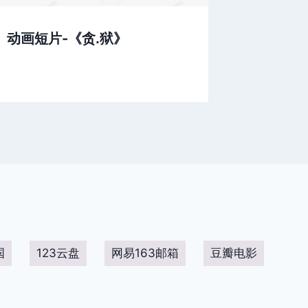
动画短片-《贪.狱》
天堂鸟
跟舞姿
国
123云盘
网易163邮箱
豆瓣电影