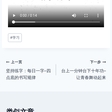
文
#
学习
章
标
签：
文
上一页
下一步
坚持练字：每日一字–四
台上一分钟台下十年功–
章
点底的书写规律
让青春舞动起来
导
航
类似文章