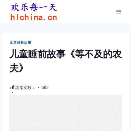
跳
到
内
容
儿童成长故事
儿童睡前故事《等不及的农
夫》
浏览次数：
565