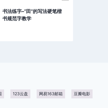
书法练字–“田”的写法硬笔楷
flash
书规范字教学
（下）
国
123云盘
网易163邮箱
豆瓣电影