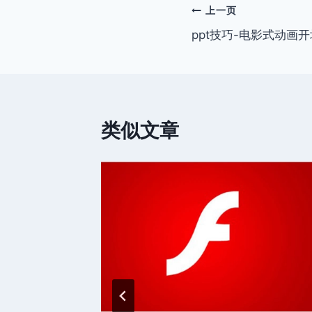
文
上一页
ppt技巧-电影式动画开
章
导
航
类似文章