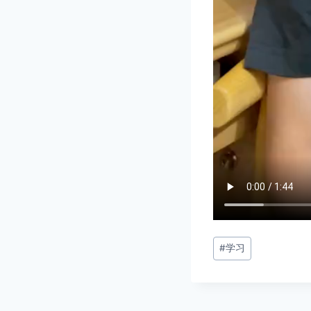
文
#
学习
章
标
签：