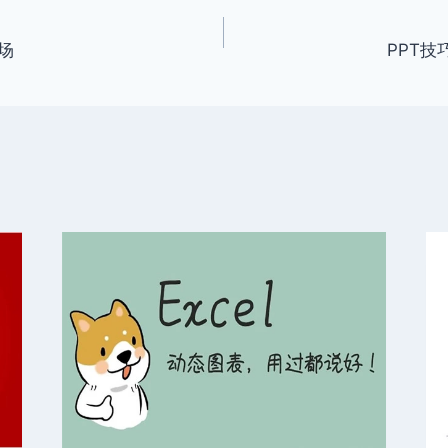
场
PPT技