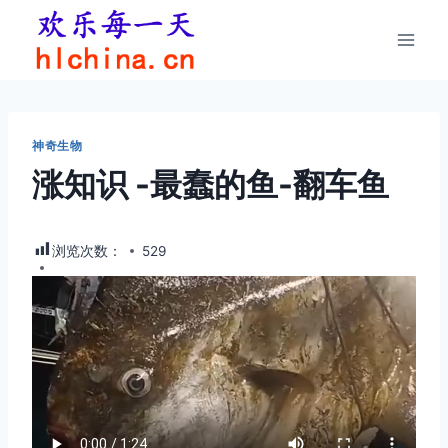
跳
到
内
容
神奇生物
涨知识 -最蠢的鱼-翻车鱼
浏览次数：
529