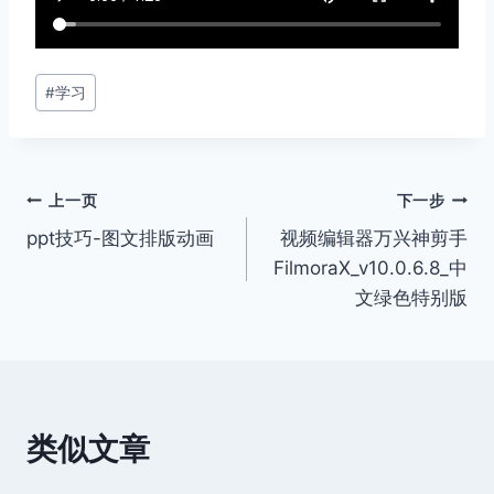
文
#
学习
章
标
签：
文
上一页
下一步
ppt技巧-图文排版动画
视频编辑器万兴神剪手
章
FilmoraX_v10.0.6.8_中
导
文绿色特别版
航
类似文章