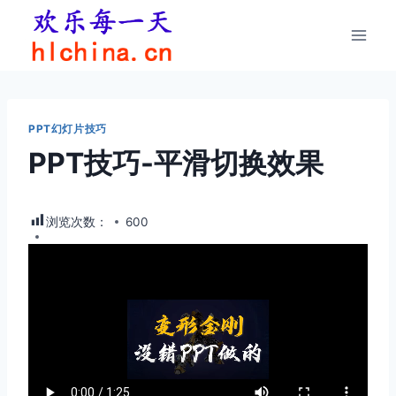
跳
到
内
容
PPT幻灯片技巧
PPT技巧-平滑切换效果
浏览次数：
600