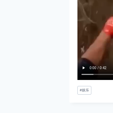
文
#
娱乐
章
标
签：