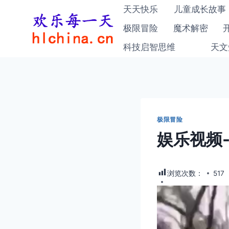
跳
天天快乐
儿童成长故事
到
极限冒险
魔术解密
内
科技启智思维
天文
容
极限冒险
娱乐视频
浏览次数：
517