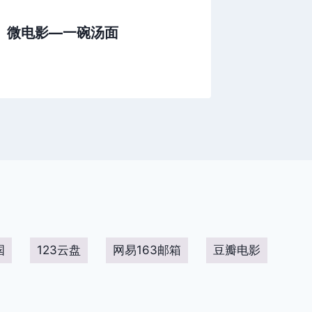
微电影—一碗汤面
搞笑-
看一次
国
123云盘
网易163邮箱
豆瓣电影