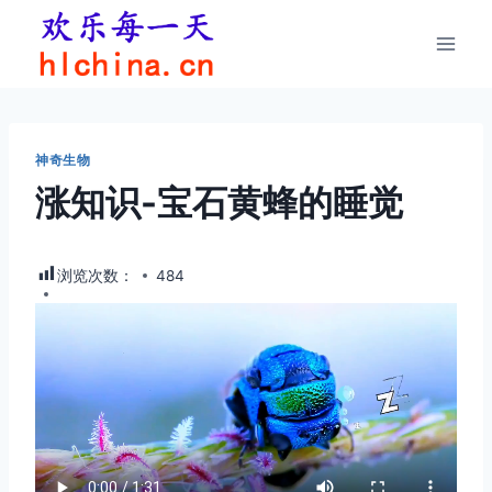
跳
到
内
容
神奇生物
涨知识-宝石黄蜂的睡觉
浏览次数：
484