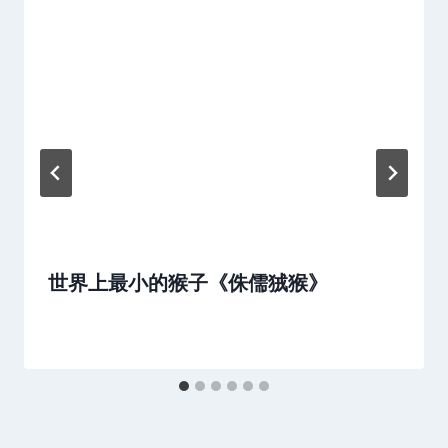
世界上最小的猴子《侏儒狨猴》