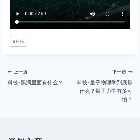
文
#
科技
章
标
签：
文
上一页
下一步
科技-黑洞里面有什么？
科技-量子物理学到底是
章
什么？量子力学有多可
导
怕？
航