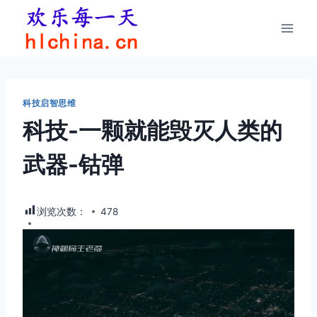
跳
到
内
容
科技启智思维
科技-一颗就能毁灭人类的
武器-钴弹
浏览次数：
478