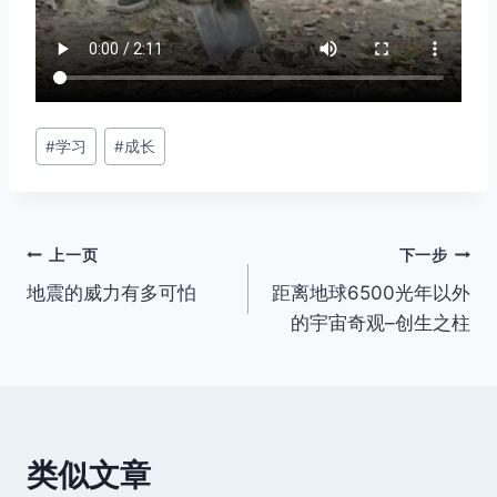
文
#
学习
#
成长
章
标
签：
文
上一页
下一步
地震的威力有多可怕
距离地球6500光年以外
章
的宇宙奇观–创生之柱
导
航
类似文章