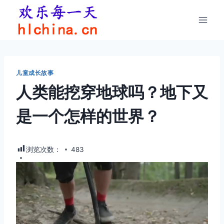
跳
到
内
容
儿童成长故事
人类能挖穿地球吗？地下又
是一个怎样的世界？
浏览次数：
483