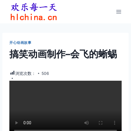
跳
到
内
容
开心动画故事
搞笑动画制作–会飞的蜥蜴
浏览次数：
506