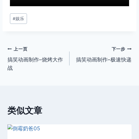
文
#
娱乐
章
标
签：
文
上一页
下一步
搞笑动画制作–烧烤大作
搞笑动画制作–极速快递
章
战
导
航
类似文章