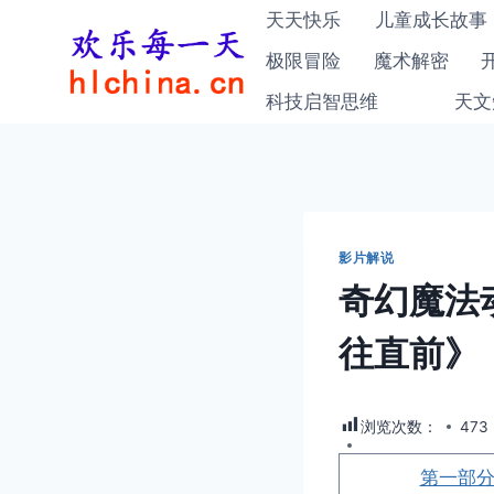
跳
天天快乐
儿童成长故事
到
极限冒险
魔术解密
内
科技启智思维
天文
容
影片解说
奇幻魔法
往直前》
浏览次数：
473
第一部分1