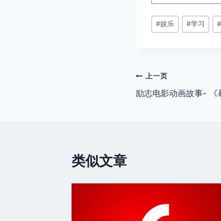
文
#
娱乐
#
学习
章
标
签：
文
上一页
励志电影动画故事- 
章
导
航
类似文章