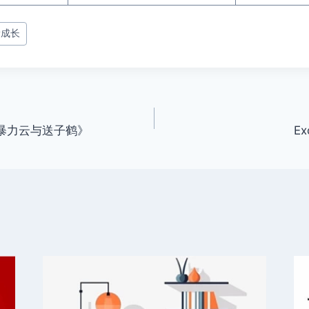
#
成长
《暴力云与送子鹤》
E