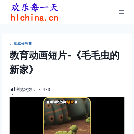
跳
到
内
容
儿童成长故事
教育动画短片-《毛毛虫的
新家》
浏览次数：
473