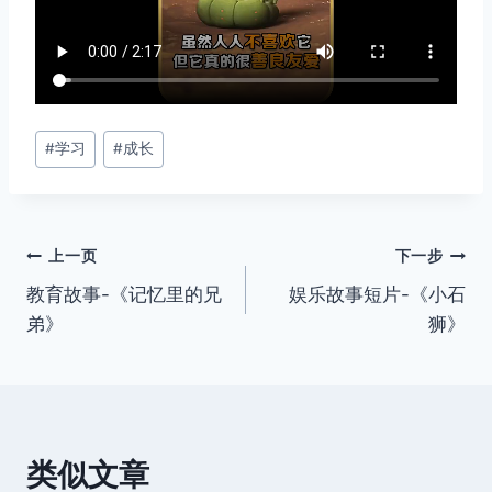
文
#
学习
#
成长
章
标
签：
文
上一页
下一步
教育故事-《记忆里的兄
娱乐故事短片-《小石
章
弟》
狮》
导
航
类似文章