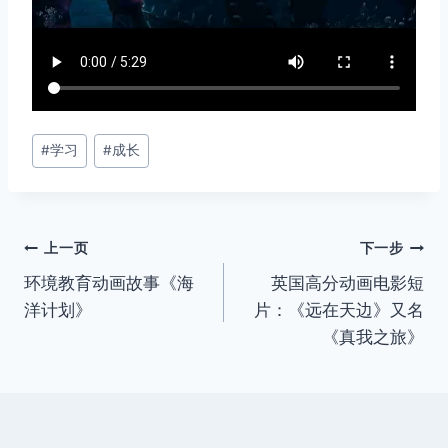
文
#
学习
#
成长
章
标
签：
文
上一页
下一步
环境教育动画故事《海
英国高分动画电影短
章
洋计划》
片：《远在天边》又名
导
《真我之旅》
航