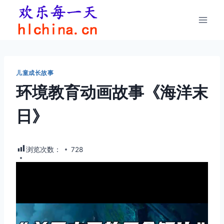
跳
到
内
容
儿童成长故事
环境教育动画故事《海洋末
日》
浏览次数：
728