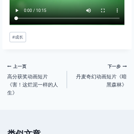
文
#
成长
章
标
签：
文
上一页
下一步
高分获奖动画短片
丹麦奇幻动画短片《暗
章
《害！这烂泥一样的人
黑森林》
导
生》
航
类似文章