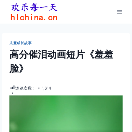
跳
到
内
容
儿童成长故事
高分催泪动画短片《羞羞
脸》
浏览次数：
1,614