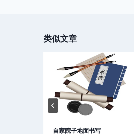
章
导
航
类似文章
《珊瑚
自家院子地面书写