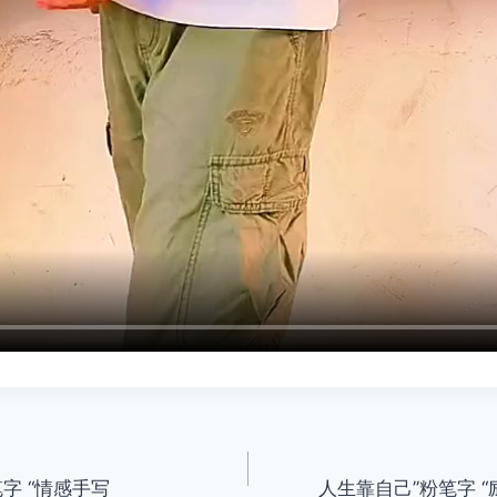
字 “情感手写
人生靠自己”粉笔字 “