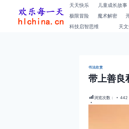
跳
天天快乐
儿童成长故事
到
极限冒险
魔术解密
内
科技启智思维
天文
容
书法欣赏
带上善良
浏览次数：
442