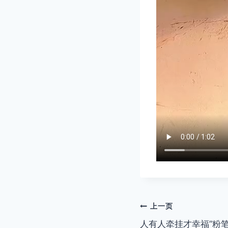
文
上一页
人有人牵挂才幸福”粉笔