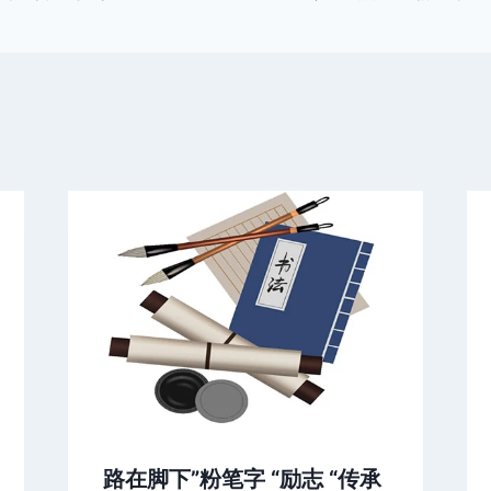
路在脚下”粉笔字 “励志 “传承