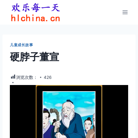
跳
到
内
容
儿童成长故事
硬脖子董宣
浏览次数：
426