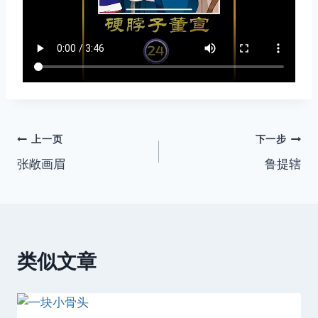
文
上一页
下一步
张敞画眉
鲁提辖
章
导
航
类似文章