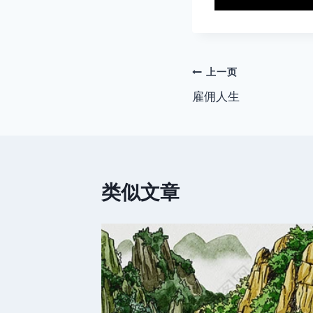
文
上一页
雇佣人生
章
导
航
类似文章