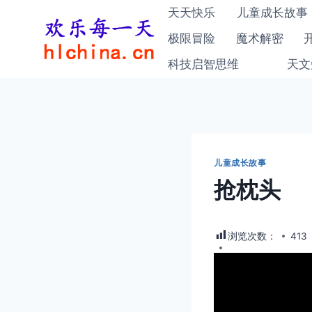
跳
天天快乐
儿童成长故事
到
极限冒险
魔术解密
内
科技启智思维
天文
容
儿童成长故事
抢枕头
浏览次数：
413