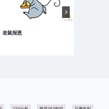
老鼠报恩
奇异梦
国
123云盘
网易163邮箱
豆瓣电影