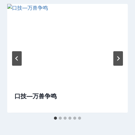
口技—万兽争鸣