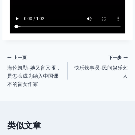
文
上一页
下一步
海伦凯勒-她又盲又哑，
快乐炊事员-民间娱乐艺
章
是怎么成为纳入中国课
人
导
本的盲女作家
航
类似文章