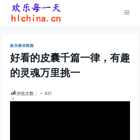
跳
到
内
容
娱乐感动视频
好看的皮囊千篇一律，有趣
的灵魂万里挑一
浏览次数：
451