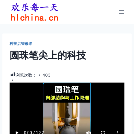
跳
到
内
容
科技启智思维
圆珠笔尖上的科技
浏览次数：
403