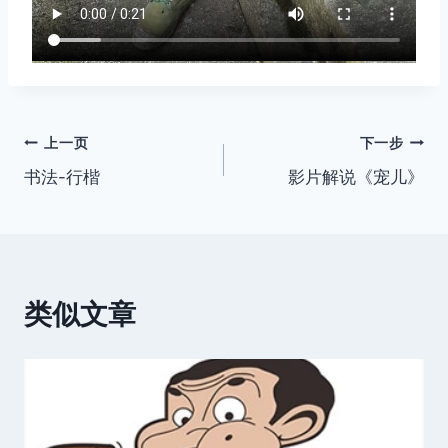
文
上一页
下一步
书法-行楷
影片解说《宠儿》
章
导
航
类似文章