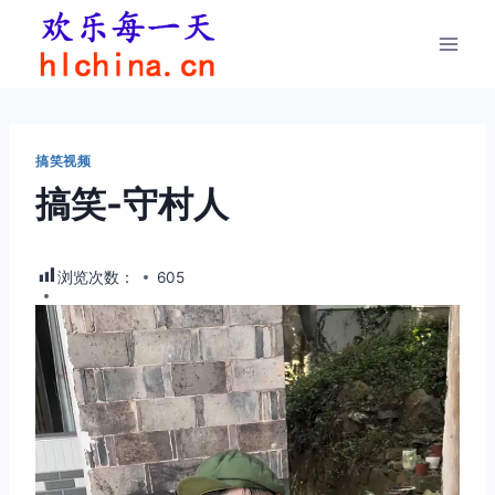
跳
到
内
容
搞笑视频
搞笑-守村人
浏览次数：
605