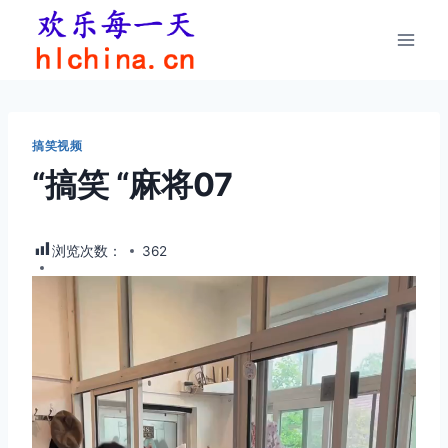
跳
到
内
容
搞笑视频
“搞笑 “麻将07
浏览次数：
362