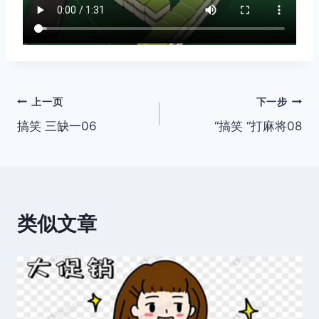
文
上一页
下一步
搞笑 三缺一06
“搞笑 “打麻将08
章
导
航
类似文章