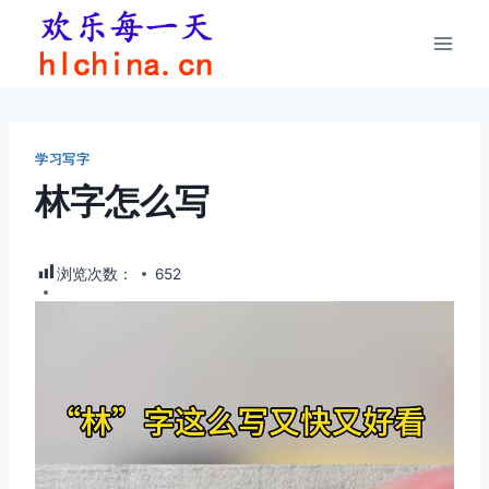
跳
到
内
容
学习写字
林字怎么写
浏览次数：
652