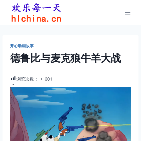
跳
到
内
容
开心动画故事
德鲁比与麦克狼牛羊大战
浏览次数：
601