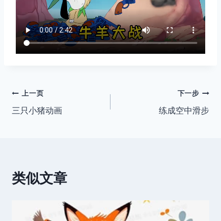
文
上一页
下一步
三只小猪动画
练成空中滑步
章
导
航
类似文章