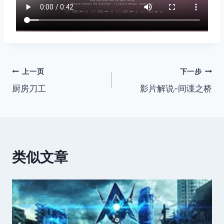
文
上一页
下一步
厨房刀工
影片解说-间谍之桥
章
导
航
类似文章