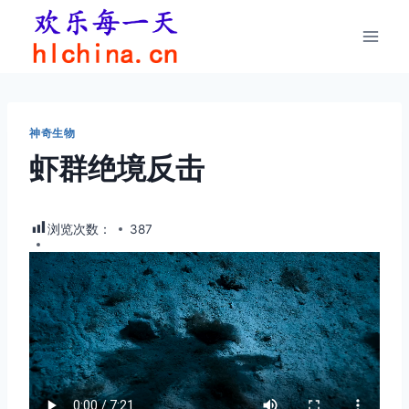
跳
到
内
容
神奇生物
虾群绝境反击
浏览次数：
387