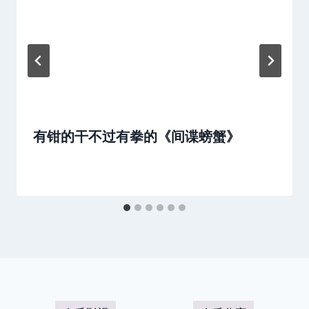
有钳的干不过有拳的《间谍螃蟹》