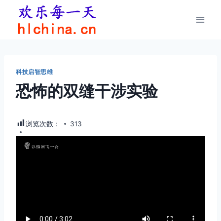
跳
到
内
容
科技启智思维
恐怖的双缝干涉实验
浏览次数：
313