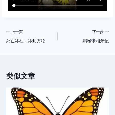
文
上一页
下一步
死亡冰柱，冰封万物
扇喉蜥相亲记
章
导
航
类似文章