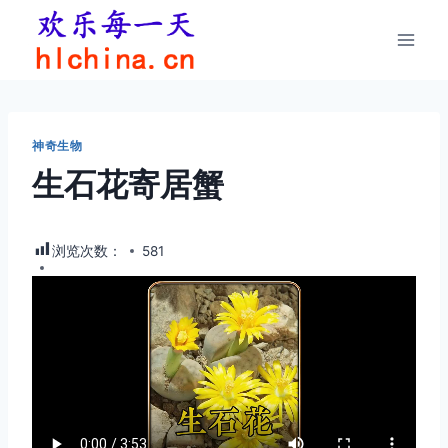
跳
到
内
容
神奇生物
生石花寄居蟹
浏览次数：
581