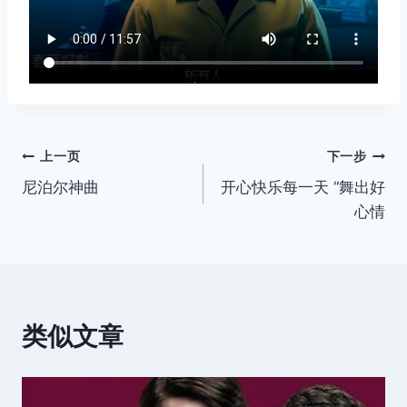
文
上一页
下一步
尼泊尔神曲
开心快乐每一天 “舞出好
章
心情
导
航
类似文章