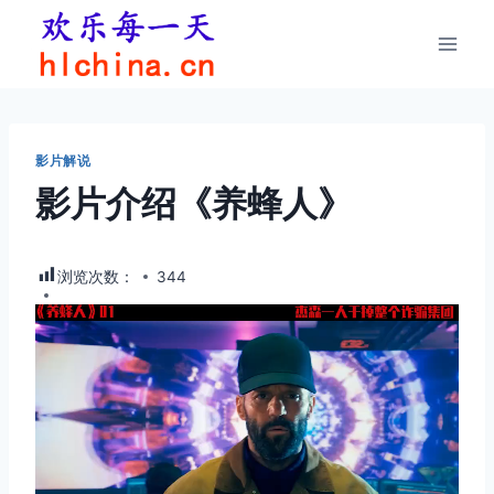
跳
到
内
容
影片解说
影片介绍《养蜂人》
浏览次数：
344