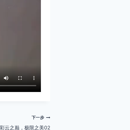
下一步
彩云之巅，极限之美02