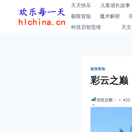
跳
天天快乐
儿童成长故事
到
极限冒险
魔术解密
内
科技启智思维
天文
容
极限冒险
彩云之巅
浏览次数：
422