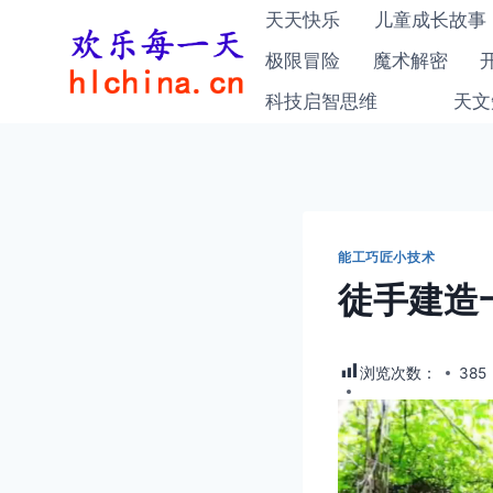
跳
天天快乐
儿童成长故事
到
极限冒险
魔术解密
内
科技启智思维
天文
容
能工巧匠小技术
徒手建造
浏览次数：
385