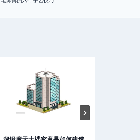
老师傅的六个手艺技巧
超级摩天大楼究竟是如何建造
玲子焊