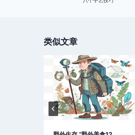
八个手艺技巧
章
导
航
类似文章
2
野外生存 “野外美食12