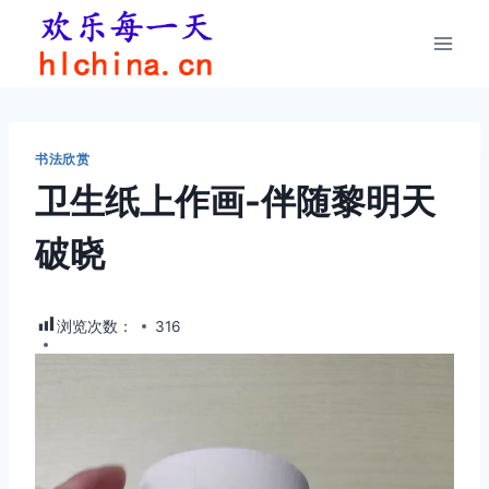
跳
到
内
容
书法欣赏
卫生纸上作画-伴随黎明天
破晓
浏览次数：
316