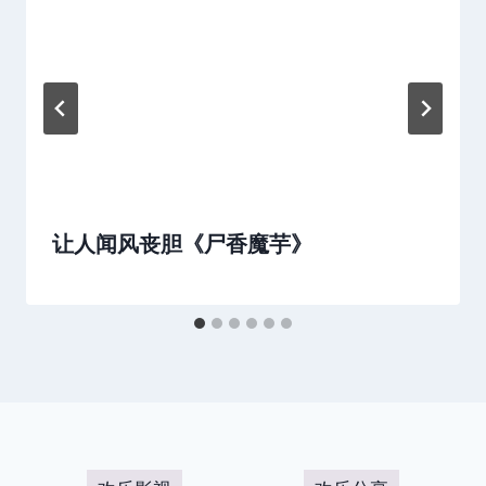
让人闻风丧胆《尸香魔芋》