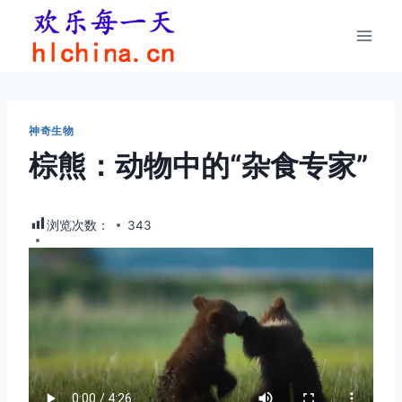
跳
到
内
容
神奇生物
棕熊：动物中的“杂食专家”
浏览次数：
343